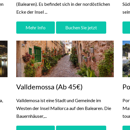
en
(Balearen). Es befindet sich in der nordöstlichen
Süd
Ecke der Insel ...
sei
Mehr Info
Buchen Sie jetzt
Valldemossa (Ab 45€)
Po
a,
Valldemosa ist eine Stadt und Gemeinde im
Por
Westen der Insel Mallorca auf den Balearen. Die
Mal
Bauernhäuser,...
tou