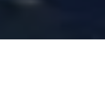
Beliebteste Reiseziele
Mallorca ist eine Mittelmeerinsel, die Sie
besuchen müssen, um die charmanten
Ecken und Dörfer zu genießen, in denen Sie
sich wie zu Hause fühlen.
Lebensmittel, Strände, Berge und kleine
Dörfer wie Valldemossa, Deià, Esporles, ...