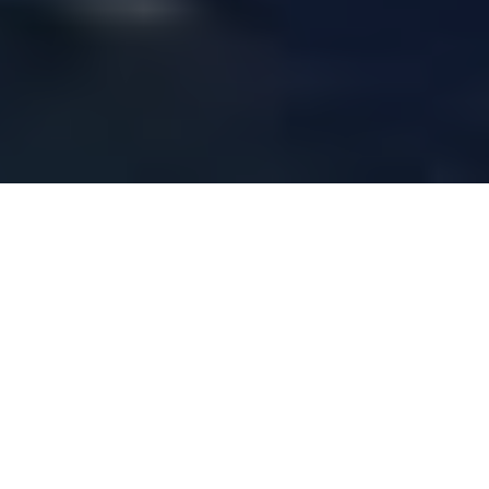
Beliebteste Reiseziele
Mallorca ist eine Mittelmeerinsel, die Sie
besuchen müssen, um die charmanten
Ecken und Dörfer zu genießen, in denen Sie
sich wie zu Hause fühlen.
Lebensmittel, Strände, Berge und kleine
Dörfer wie Valldemossa, Deià, Esporles, ...