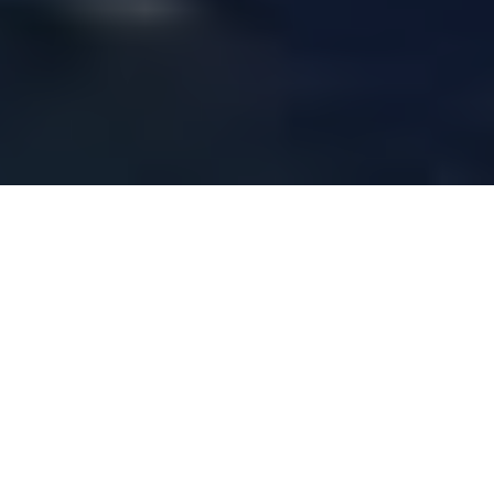
Beliebteste Reiseziele
Mallorca ist eine Mittelmeerinsel, die Sie
besuchen müssen, um die charmanten
Ecken und Dörfer zu genießen, in denen Sie
sich wie zu Hause fühlen.
Lebensmittel, Strände, Berge und kleine
Dörfer wie Valldemossa, Deià, Esporles, ...